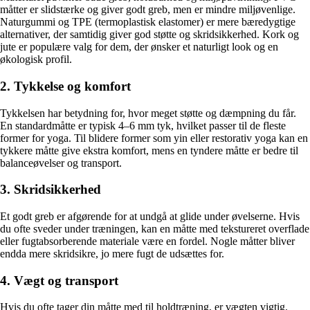
måtter er slidstærke og giver godt greb, men er mindre miljøvenlige.
Naturgummi og TPE (termoplastisk elastomer) er mere bæredygtige
alternativer, der samtidig giver god støtte og skridsikkerhed. Kork og
jute er populære valg for dem, der ønsker et naturligt look og en
økologisk profil.
2. Tykkelse og komfort
Tykkelsen har betydning for, hvor meget støtte og dæmpning du får.
En standardmåtte er typisk 4–6 mm tyk, hvilket passer til de fleste
former for yoga. Til blidere former som yin eller restorativ yoga kan en
tykkere måtte give ekstra komfort, mens en tyndere måtte er bedre til
balanceøvelser og transport.
3. Skridsikkerhed
Et godt greb er afgørende for at undgå at glide under øvelserne. Hvis
du ofte sveder under træningen, kan en måtte med tekstureret overflade
eller fugtabsorberende materiale være en fordel. Nogle måtter bliver
endda mere skridsikre, jo mere fugt de udsættes for.
4. Vægt og transport
Hvis du ofte tager din måtte med til holdtræning, er vægten vigtig.