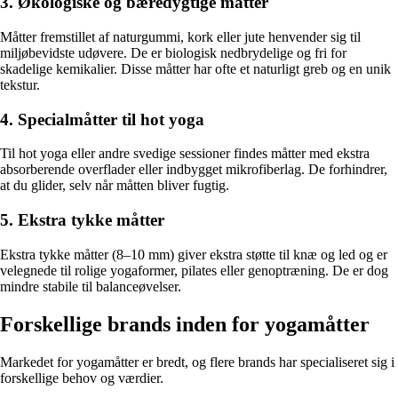
3. Økologiske og bæredygtige måtter
Måtter fremstillet af naturgummi, kork eller jute henvender sig til
miljøbevidste udøvere. De er biologisk nedbrydelige og fri for
skadelige kemikalier. Disse måtter har ofte et naturligt greb og en unik
tekstur.
4. Specialmåtter til hot yoga
Til hot yoga eller andre svedige sessioner findes måtter med ekstra
absorberende overflader eller indbygget mikrofiberlag. De forhindrer,
at du glider, selv når måtten bliver fugtig.
5. Ekstra tykke måtter
Ekstra tykke måtter (8–10 mm) giver ekstra støtte til knæ og led og er
velegnede til rolige yogaformer, pilates eller genoptræning. De er dog
mindre stabile til balanceøvelser.
Forskellige brands inden for yogamåtter
Markedet for yogamåtter er bredt, og flere brands har specialiseret sig i
forskellige behov og værdier.