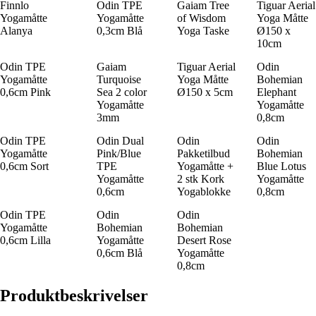
Finnlo
Odin TPE
Gaiam Tree
Tiguar Aerial
Yogamåtte
Yogamåtte
of Wisdom
Yoga Måtte
Alanya
0,3cm Blå
Yoga Taske
Ø150 x
10cm
Odin TPE
Gaiam
Tiguar Aerial
Odin
Yogamåtte
Turquoise
Yoga Måtte
Bohemian
0,6cm Pink
Sea 2 color
Ø150 x 5cm
Elephant
Yogamåtte
Yogamåtte
3mm
0,8cm
Odin TPE
Odin Dual
Odin
Odin
Yogamåtte
Pink/Blue
Pakketilbud
Bohemian
0,6cm Sort
TPE
Yogamåtte +
Blue Lotus
Yogamåtte
2 stk Kork
Yogamåtte
0,6cm
Yogablokke
0,8cm
Odin TPE
Odin
Odin
Yogamåtte
Bohemian
Bohemian
0,6cm Lilla
Yogamåtte
Desert Rose
0,6cm Blå
Yogamåtte
0,8cm
Produktbeskrivelser