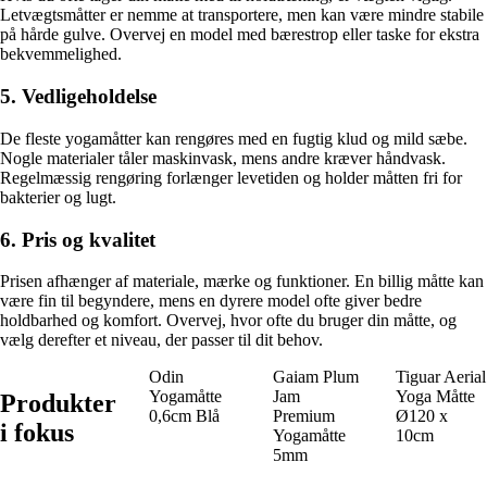
Letvægtsmåtter er nemme at transportere, men kan være mindre stabile
på hårde gulve. Overvej en model med bærestrop eller taske for ekstra
bekvemmelighed.
5. Vedligeholdelse
De fleste yogamåtter kan rengøres med en fugtig klud og mild sæbe.
Nogle materialer tåler maskinvask, mens andre kræver håndvask.
Regelmæssig rengøring forlænger levetiden og holder måtten fri for
bakterier og lugt.
6. Pris og kvalitet
Prisen afhænger af materiale, mærke og funktioner. En billig måtte kan
være fin til begyndere, mens en dyrere model ofte giver bedre
holdbarhed og komfort. Overvej, hvor ofte du bruger din måtte, og
vælg derefter et niveau, der passer til dit behov.
Odin
Gaiam Plum
Tiguar Aerial
Yogamåtte
Jam
Yoga Måtte
Produkter
0,6cm Blå
Premium
Ø120 x
i fokus
Yogamåtte
10cm
5mm