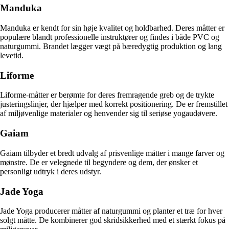
Manduka
Manduka er kendt for sin høje kvalitet og holdbarhed. Deres måtter er
populære blandt professionelle instruktører og findes i både PVC og
naturgummi. Brandet lægger vægt på bæredygtig produktion og lang
levetid.
Liforme
Liforme-måtter er berømte for deres fremragende greb og de trykte
justeringslinjer, der hjælper med korrekt positionering. De er fremstillet
af miljøvenlige materialer og henvender sig til seriøse yogaudøvere.
Gaiam
Gaiam tilbyder et bredt udvalg af prisvenlige måtter i mange farver og
mønstre. De er velegnede til begyndere og dem, der ønsker et
personligt udtryk i deres udstyr.
Jade Yoga
Jade Yoga producerer måtter af naturgummi og planter et træ for hver
solgt måtte. De kombinerer god skridsikkerhed med et stærkt fokus på