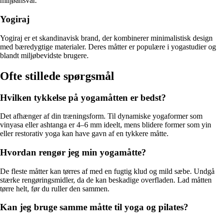
miljøansvar.
Yogiraj
Yogiraj er et skandinavisk brand, der kombinerer minimalistisk design
med bæredygtige materialer. Deres måtter er populære i yogastudier og
blandt miljøbevidste brugere.
Ofte stillede spørgsmål
Hvilken tykkelse på yogamåtten er bedst?
Det afhænger af din træningsform. Til dynamiske yogaformer som
vinyasa eller ashtanga er 4–6 mm ideelt, mens blidere former som yin
eller restorativ yoga kan have gavn af en tykkere måtte.
Hvordan rengør jeg min yogamåtte?
De fleste måtter kan tørres af med en fugtig klud og mild sæbe. Undgå
stærke rengøringsmidler, da de kan beskadige overfladen. Lad måtten
tørre helt, før du ruller den sammen.
Kan jeg bruge samme måtte til yoga og pilates?