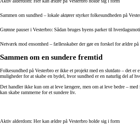
Aktiv alderdom: Her kan ældre på Vesterbro holde sig i form
Sammen om sundhed – lokale aktører styrker folkesundheden på Veste
Grønne pauser i Vesterbro: Sådan bruges byens parker til hverdagsmot
Netværk mod ensomhed – fællesskaber der gør en forskel for ældre på
Sammen om en sundere fremtid
Folkesundhed på Vesterbro er ikke et projekt med en slutdato – det er 
muligheder for at skabe en bydel, hvor sundhed er en naturlig del af h
Det handler ikke kun om at leve længere, men om at leve bedre – med fæ
kan skabe rammerne for et sundere liv.
Aktiv alderdom: Her kan ældre på Vesterbro holde sig i form