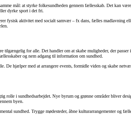
et samme mål: at styrke folkesundheden gennem fællesskab. Det kan være
er dyrke sport i det fri.
erer fysisk aktivitet med socialt samvær – fx dans, fælles madlavning e
elen.
re tilgængelig for alle. Det handler om at skabe muligheder, der passer 
bne fællesskaber og nem adgang til information om sundhed.
al rolle. De hjælper med at arrangere events, formidle viden og skabe ne
igtig rolle i sundhedsarbejdet. Nye byrum og grønne områder bliver des
 gennem byen.
mental sundhed. Trygge mødesteder, åbne kulturarrangementer og fælle