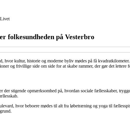
Livet
er folkesundheden på Vesterbro
, hvor kultur, historie og moderne byliv mødes på få kvadratkilometer.
ioner og frivillige side om side for at skabe rammer, der gør det lettere 
er der stigende opmærksomhed på, hvordan sociale fællesskaber, trygg
fællesskab.
vard, hvor beboere mødes til alt fra løbetræning og yoga til fællesspis
ggrund.