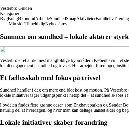
V
esterbro
G
uiden
Kategorier
Byg
Bolig
Økonomi
Arbejde
Sundhed
Smag
Aktiviteter
Familieliv
Træning
Min side
Tilmeld dig
Nyhedsbrev
Sammen om sundhed – lokale aktører styrk
Vesterbro er et af de mest mangfoldige byområder i København – et sted
lokalt engagement i sundhed og trivsel. Her arbejder foreninger, institut
Et fællesskab med fokus på trivsel
Sundhed handler i dag om mere end blot kost og motion. På Vesterbro 
lokale initiativer tager udgangspunkt i netop det – at sundhed skabes i 
I bydelen findes flere grønne oaser, som Enghaveparken og Sønder Boule
naturlig del af hverdagen, og hvor man kan deltage uanset alder og ba
Lokale initiativer skaber forandring