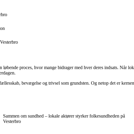
rbro
ion
 Vesterbro
en løbende proces, hvor mange bidrager med hver deres indsats. Når loka
verdagen.
llesskab, bevægelse og trivsel som grundsten. Og netop det er kernen i
Sammen om sundhed – lokale aktører styrker folkesundheden på
Vesterbro