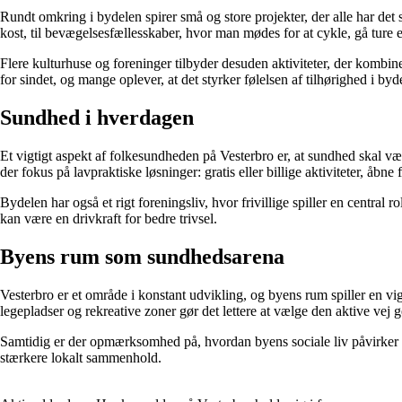
Rundt omkring i bydelen spirer små og store projekter, der alle har d
kost, til bevægelsesfællesskaber, hvor man mødes for at cykle, gå ture ell
Flere kulturhuse og foreninger tilbyder desuden aktiviteter, der kombin
for sindet, og mange oplever, at det styrker følelsen af tilhørighed i byd
Sundhed i hverdagen
Et vigtigt aspekt af folkesundheden på Vesterbro er, at sundhed skal væ
der fokus på lavpraktiske løsninger: gratis eller billige aktiviteter, å
Bydelen har også et rigt foreningsliv, hvor frivillige spiller en centr
kan være en drivkraft for bedre trivsel.
Byens rum som sundhedsarena
Vesterbro er et område i konstant udvikling, og byens rum spiller en v
legepladser og rekreative zoner gør det lettere at vælge den aktive vej
Samtidig er der opmærksomhed på, hvordan byens sociale liv påvirker 
stærkere lokalt sammenhold.