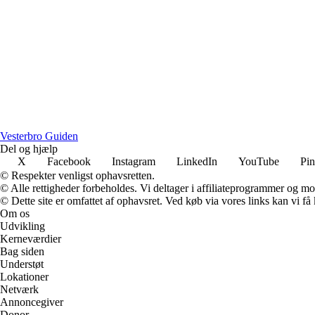
V
esterbro
G
uiden
Del og hjælp
X
Facebook
Instagram
LinkedIn
YouTube
Pin
© Respekter venligst ophavsretten.
© Alle rettigheder forbeholdes. Vi deltager i affiliateprogrammer og mo
© Dette site er omfattet af ophavsret. Ved køb via vores links kan vi 
Om os
Udvikling
Kerneværdier
Bag siden
Understøt
Lokationer
Netværk
Annoncegiver
Donor