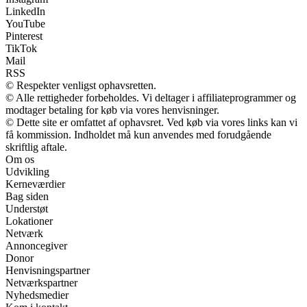
LinkedIn
YouTube
Pinterest
TikTok
Mail
RSS
© Respekter venligst ophavsretten.
© Alle rettigheder forbeholdes. Vi deltager i affiliateprogrammer og
modtager betaling for køb via vores henvisninger.
© Dette site er omfattet af ophavsret. Ved køb via vores links kan vi
få kommission. Indholdet må kun anvendes med forudgående
skriftlig aftale.
Om os
Udvikling
Kerneværdier
Bag siden
Understøt
Lokationer
Netværk
Annoncegiver
Donor
Henvisningspartner
Netværkspartner
Nyhedsmedier