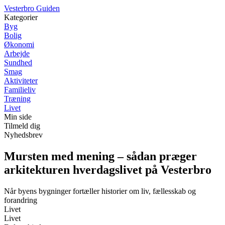
V
esterbro
G
uiden
Kategorier
Byg
Bolig
Økonomi
Arbejde
Sundhed
Smag
Aktiviteter
Familieliv
Træning
Livet
Min side
Tilmeld dig
Nyhedsbrev
Mursten med mening – sådan præger
arkitekturen hverdagslivet på Vesterbro
Når byens bygninger fortæller historier om liv, fællesskab og
forandring
Livet
Livet