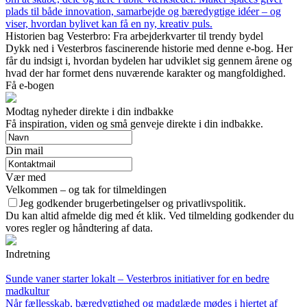
plads til både innovation, samarbejde og bæredygtige idéer – og
viser, hvordan bylivet kan få en ny, kreativ puls.
Historien bag Vesterbro: Fra arbejderkvarter til trendy bydel
Dykk ned i Vesterbros fascinerende historie med denne e-bog. Her
får du indsigt i, hvordan bydelen har udviklet sig gennem årene og
hvad der har formet dens nuværende karakter og mangfoldighed.
Få e-bogen
Modtag nyheder direkte i din indbakke
Få inspiration, viden og små genveje direkte i din indbakke.
Din mail
Vær med
Velkommen – og tak for tilmeldingen
Jeg godkender brugerbetingelser og privatlivspolitik.
Du kan altid afmelde dig med ét klik. Ved tilmelding godkender du
vores regler og håndtering af data.
Indretning
Sunde vaner starter lokalt – Vesterbros initiativer for en bedre
madkultur
Når fællesskab, bæredygtighed og madglæde mødes i hjertet af