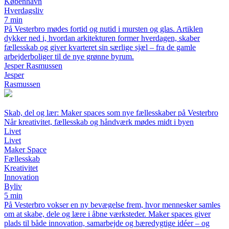
København
Hverdagsliv
7 min
På Vesterbro mødes fortid og nutid i mursten og glas. Artiklen
dykker ned i, hvordan arkitekturen former hverdagen, skaber
fællesskab og giver kvarteret sin særlige sjæl – fra de gamle
arbejderboliger til de nye grønne byrum.
Jesper Rasmussen
Jesper
Rasmussen
Skab, del og lær: Maker spaces som nye fællesskaber på Vesterbro
Når kreativitet, fællesskab og håndværk mødes midt i byen
Livet
Livet
Maker Space
Fællesskab
Kreativitet
Innovation
Byliv
5 min
På Vesterbro vokser en ny bevægelse frem, hvor mennesker samles
om at skabe, dele og lære i åbne værksteder. Maker spaces giver
plads til både innovation, samarbejde og bæredygtige idéer – og