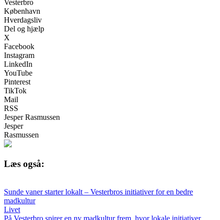
Vesterbro
København
Hverdagsliv
Del og hjælp
X
Facebook
Instagram
LinkedIn
YouTube
Pinterest
TikTok
Mail
RSS
Jesper Rasmussen
Jesper
Rasmussen
Læs også:
Sunde vaner starter lokalt – Vesterbros initiativer for en bedre
madkultur
Livet
På Vesterbro spirer en ny madkultur frem, hvor lokale initiativer,