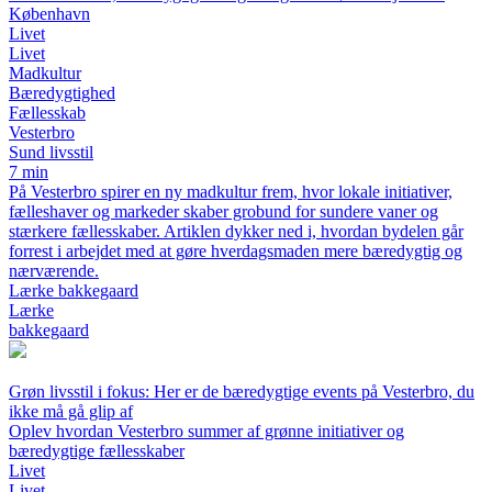
København
Livet
Livet
Madkultur
Bæredygtighed
Fællesskab
Vesterbro
Sund livsstil
7 min
På Vesterbro spirer en ny madkultur frem, hvor lokale initiativer,
fælleshaver og markeder skaber grobund for sundere vaner og
stærkere fællesskaber. Artiklen dykker ned i, hvordan bydelen går
forrest i arbejdet med at gøre hverdagsmaden mere bæredygtig og
nærværende.
Lærke bakkegaard
Lærke
bakkegaard
Grøn livsstil i fokus: Her er de bæredygtige events på Vesterbro, du
ikke må gå glip af
Oplev hvordan Vesterbro summer af grønne initiativer og
bæredygtige fællesskaber
Livet
Livet