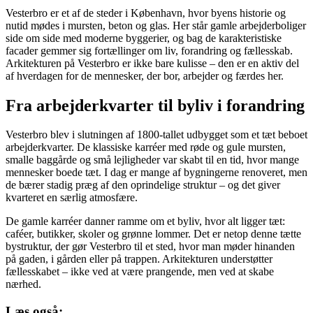
Vesterbro er et af de steder i København, hvor byens historie og
nutid mødes i mursten, beton og glas. Her står gamle arbejderboliger
side om side med moderne byggerier, og bag de karakteristiske
facader gemmer sig fortællinger om liv, forandring og fællesskab.
Arkitekturen på Vesterbro er ikke bare kulisse – den er en aktiv del
af hverdagen for de mennesker, der bor, arbejder og færdes her.
Fra arbejderkvarter til byliv i forandring
Vesterbro blev i slutningen af 1800-tallet udbygget som et tæt beboet
arbejderkvarter. De klassiske karréer med røde og gule mursten,
smalle baggårde og små lejligheder var skabt til en tid, hvor mange
mennesker boede tæt. I dag er mange af bygningerne renoveret, men
de bærer stadig præg af den oprindelige struktur – og det giver
kvarteret en særlig atmosfære.
De gamle karréer danner ramme om et byliv, hvor alt ligger tæt:
caféer, butikker, skoler og grønne lommer. Det er netop denne tætte
bystruktur, der gør Vesterbro til et sted, hvor man møder hinanden
på gaden, i gården eller på trappen. Arkitekturen understøtter
fællesskabet – ikke ved at være prangende, men ved at skabe
nærhed.
Læs også: