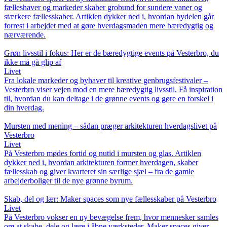
fælleshaver og markeder skaber grobund for sundere vaner og
stærkere fællesskaber. Artiklen dykker ned i, hvordan bydelen går
forrest i arbejdet med at gøre hverdagsmaden mere bæredygtig og
nærværende.
Grøn livsstil i fokus: Her er de bæredygtige events på Vesterbro, du
ikke må gå glip af
Livet
Fra lokale markeder og byhaver til kreative genbrugsfestivaler –
Vesterbro viser vejen mod en mere bæredygtig livsstil. Få inspiration
til, hvordan du kan deltage i de grønne events og gøre en forskel i
din hverdag.
Mursten med mening – sådan præger arkitekturen hverdagslivet på
Vesterbro
Livet
På Vesterbro mødes fortid og nutid i mursten og glas. Artiklen
dykker ned i, hvordan arkitekturen former hverdagen, skaber
fællesskab og giver kvarteret sin særlige sjæl – fra de gamle
arbejderboliger til de nye grønne byrum.
Skab, del og lær: Maker spaces som nye fællesskaber på Vesterbro
Livet
På Vesterbro vokser en ny bevægelse frem, hvor mennesker samles
om at skabe, dele og lære i åbne værksteder. Maker spaces giver