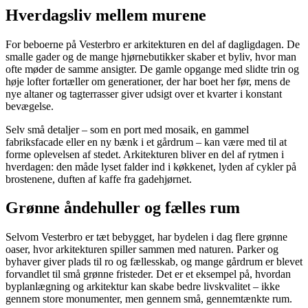
Hverdagsliv mellem murene
For beboerne på Vesterbro er arkitekturen en del af dagligdagen. De
smalle gader og de mange hjørnebutikker skaber et byliv, hvor man
ofte møder de samme ansigter. De gamle opgange med slidte trin og
høje lofter fortæller om generationer, der har boet her før, mens de
nye altaner og tagterrasser giver udsigt over et kvarter i konstant
bevægelse.
Selv små detaljer – som en port med mosaik, en gammel
fabriksfacade eller en ny bænk i et gårdrum – kan være med til at
forme oplevelsen af stedet. Arkitekturen bliver en del af rytmen i
hverdagen: den måde lyset falder ind i køkkenet, lyden af cykler på
brostenene, duften af kaffe fra gadehjørnet.
Grønne åndehuller og fælles rum
Selvom Vesterbro er tæt bebygget, har bydelen i dag flere grønne
oaser, hvor arkitekturen spiller sammen med naturen. Parker og
byhaver giver plads til ro og fællesskab, og mange gårdrum er blevet
forvandlet til små grønne fristeder. Det er et eksempel på, hvordan
byplanlægning og arkitektur kan skabe bedre livskvalitet – ikke
gennem store monumenter, men gennem små, gennemtænkte rum.