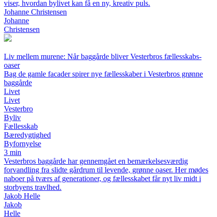
viser, hvordan bylivet kan få en ny, kreativ puls.
Johanne Christensen
Johanne
Christensen
Liv mellem murene: Når baggårde bliver Vesterbros fællesskabs­
oaser
Bag de gamle facader spirer nye fællesskaber i Vesterbros grønne
baggårde
Livet
Livet
Vesterbro
Byliv
Fællesskab
Bæredygtighed
Byfornyelse
3 min
Vesterbros baggårde har gennemgået en bemærkelsesværdig
forvandling fra slidte gårdrum til levende, grønne oaser. Her mødes
naboer på tværs af generationer, og fællesskabet får nyt liv midt i
storbyens travlhed.
Jakob Helle
Jakob
Helle