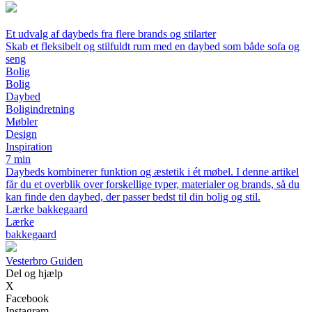
Et udvalg af daybeds fra flere brands og stilarter
Skab et fleksibelt og stilfuldt rum med en daybed som både sofa og
seng
Bolig
Bolig
Daybed
Boligindretning
Møbler
Design
Inspiration
7 min
Daybeds kombinerer funktion og æstetik i ét møbel. I denne artikel
får du et overblik over forskellige typer, materialer og brands, så du
kan finde den daybed, der passer bedst til din bolig og stil.
Lærke bakkegaard
Lærke
bakkegaard
V
esterbro
G
uiden
Del og hjælp
X
Facebook
Instagram