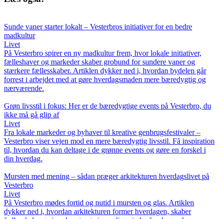
Sunde vaner starter lokalt – Vesterbros initiativer for en bedre
madkultur
Livet
På Vesterbro spirer en ny madkultur frem, hvor lokale initiativer,
fælleshaver og markeder skaber grobund for sundere vaner og
stærkere fællesskaber. Artiklen dykker ned i, hvordan bydelen går
forrest i arbejdet med at gøre hverdagsmaden mere bæredygtig og
nærværende.
Grøn livsstil i fokus: Her er de bæredygtige events på Vesterbro, du
ikke må gå glip af
Livet
Fra lokale markeder og byhaver til kreative genbrugsfestivaler –
Vesterbro viser vejen mod en mere bæredygtig livsstil. Få inspiration
til, hvordan du kan deltage i de grønne events og gøre en forskel i
din hverdag.
Mursten med mening – sådan præger arkitekturen hverdagslivet på
Vesterbro
Livet
På Vesterbro mødes fortid og nutid i mursten og glas. Artiklen
dykker ned i, hvordan arkitekturen former hverdagen, skaber