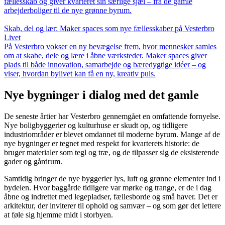
fællesskab og giver kvarteret sin særlige sjæl – fra de gamle
arbejderboliger til de nye grønne byrum.
Skab, del og lær: Maker spaces som nye fællesskaber på Vesterbro
Livet
På Vesterbro vokser en ny bevægelse frem, hvor mennesker samles
om at skabe, dele og lære i åbne værksteder. Maker spaces giver
plads til både innovation, samarbejde og bæredygtige idéer – og
viser, hvordan bylivet kan få en ny, kreativ puls.
Nye bygninger i dialog med det gamle
De seneste årtier har Vesterbro gennemgået en omfattende fornyelse.
Nye boligbyggerier og kulturhuse er skudt op, og tidligere
industriområder er blevet omdannet til moderne byrum. Mange af de
nye bygninger er tegnet med respekt for kvarterets historie: de
bruger materialer som tegl og træ, og de tilpasser sig de eksisterende
gader og gårdrum.
Samtidig bringer de nye byggerier lys, luft og grønne elementer ind i
bydelen. Hvor baggårde tidligere var mørke og trange, er de i dag
åbne og indrettet med legepladser, fællesborde og små haver. Det er
arkitektur, der inviterer til ophold og samvær – og som gør det lettere
at føle sig hjemme midt i storbyen.