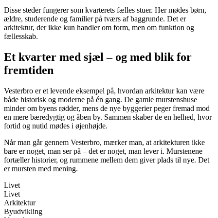
Disse steder fungerer som kvarterets fælles stuer. Her mødes børn,
ældre, studerende og familier på tværs af baggrunde. Det er
arkitektur, der ikke kun handler om form, men om funktion og
fællesskab.
Et kvarter med sjæl – og med blik for
fremtiden
Vesterbro er et levende eksempel på, hvordan arkitektur kan være
både historisk og moderne på én gang. De gamle murstenshuse
minder om byens rødder, mens de nye byggerier peger fremad mod
en mere bæredygtig og åben by. Sammen skaber de en helhed, hvor
fortid og nutid mødes i øjenhøjde.
Når man går gennem Vesterbro, mærker man, at arkitekturen ikke
bare er noget, man ser på – det er noget, man lever i. Murstenene
fortæller historier, og rummene mellem dem giver plads til nye. Det
er mursten med mening.
Livet
Livet
Arkitektur
Byudvikling