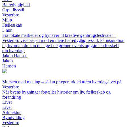
Bæredygtighed
Grøn livsstil
Vesterbro
Miljø
Fællesskab
3 min
Fra lokale markeder og byhaver til kreative genbrugsfestivaler –
Vesterbro viser vejen mod en mere bæredygtig livsstil. Få inspiration
til, hvordan du kan deltage i de grønne events og gøre en forskel i
din hverdag.
Jakob Hansen
Jakob
Hansen
Mursten med mening – sådan præger arkitekturen hverdagslivet på
Vesterbro
Når byens bygninger fortæller historier om liv, fællesskab og
forandring
Livet
Livet
Arkitektur
Byudvikling
Vesterbro