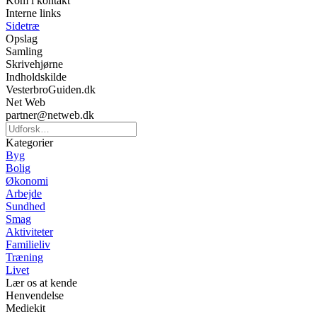
Kom i kontakt
Interne links
Sidetræ
Opslag
Samling
Skrivehjørne
Indholdskilde
VesterbroGuiden.dk
Net Web
partner@netweb.dk
Kategorier
Byg
Bolig
Økonomi
Arbejde
Sundhed
Smag
Aktiviteter
Familieliv
Træning
Livet
Lær os at kende
Henvendelse
Mediekit