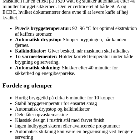
Maskinen har en effekt på 1520 watt og slukker automatisk efter 40
minutter for øget sikkerhed. Den er certificeret af både SCA og
ECBC, hvilket dokumenterer dens evne til at levere kaffe af høj
kvalitet.
Præcis bryggetemperatur:
92–96 °C for optimal ekstraktion
af kaffens aromaer.
Automatisk drypstop:
Stopper brygningen, når kanden
fjernes.
Kalkindikator:
Giver besked, når maskinen skal afkalkes.
To varmeelementer:
Holder korrekt temperatur under både
brygning og servering.
Automatisk slukning:
Slukker efter 40 minutter for
sikkerhed og energibesparelse.
Fordele og ulemper
Hurtig bryggetid på cirka 6 minutter for 10 kopper
Stabil bryggetemperatur for ensartet smag
Automatisk drypstop og kalkindikator
Dele tåler opvaskemaskine
Klassisk design i rustfrit stål med farvet finish
Ingen indbygget skærm eller avancerede programmer
Automatisk slukning kan være en begrænsning ved længere
servering