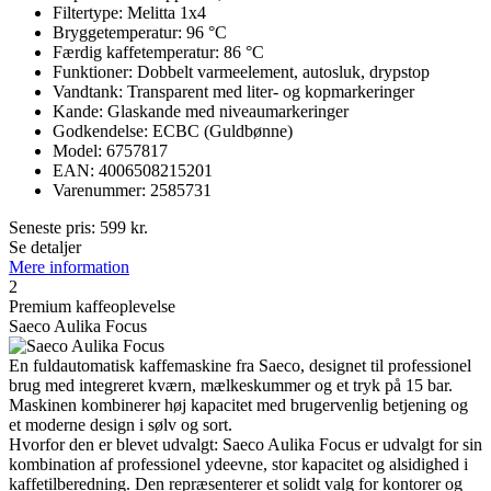
Filtertype: Melitta 1x4
Bryggetemperatur: 96 °C
Færdig kaffetemperatur: 86 °C
Funktioner: Dobbelt varmeelement, autosluk, drypstop
Vandtank: Transparent med liter- og kopmarkeringer
Kande: Glaskande med niveaumarkeringer
Godkendelse: ECBC (Guldbønne)
Model: 6757817
EAN: 4006508215201
Varenummer: 2585731
Seneste pris:
599
kr.
Se detaljer
Mere information
2
Premium kaffeoplevelse
Saeco Aulika Focus
En fuldautomatisk kaffemaskine fra Saeco, designet til professionel
brug med integreret kværn, mælkeskummer og et tryk på 15 bar.
Maskinen kombinerer høj kapacitet med brugervenlig betjening og
et moderne design i sølv og sort.
Hvorfor den er blevet udvalgt: Saeco Aulika Focus er udvalgt for sin
kombination af professionel ydeevne, stor kapacitet og alsidighed i
kaffetilberedning. Den repræsenterer et solidt valg for kontorer og