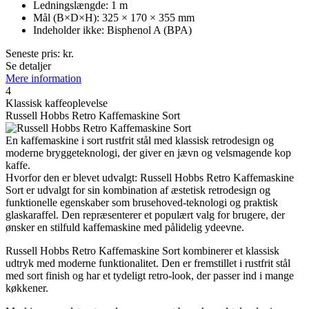
Ledningslængde: 1 m
Mål (B×D×H): 325 × 170 × 355 mm
Indeholder ikke: Bisphenol A (BPA)
Seneste pris:
kr.
Se detaljer
Mere information
4
Klassisk kaffeoplevelse
Russell Hobbs Retro Kaffemaskine Sort
En kaffemaskine i sort rustfrit stål med klassisk retrodesign og
moderne bryggeteknologi, der giver en jævn og velsmagende kop
kaffe.
Hvorfor den er blevet udvalgt: Russell Hobbs Retro Kaffemaskine
Sort er udvalgt for sin kombination af æstetisk retrodesign og
funktionelle egenskaber som brusehoved-teknologi og praktisk
glaskaraffel. Den repræsenterer et populært valg for brugere, der
ønsker en stilfuld kaffemaskine med pålidelig ydeevne.
Russell Hobbs Retro Kaffemaskine Sort kombinerer et klassisk
udtryk med moderne funktionalitet. Den er fremstillet i rustfrit stål
med sort finish og har et tydeligt retro-look, der passer ind i mange
køkkener.