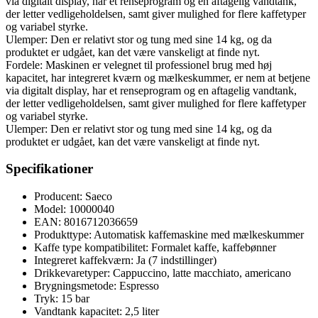
via digitalt display, har et renseprogram og en aftagelig vandtank,
der letter vedligeholdelsen, samt giver mulighed for flere kaffetyper
og variabel styrke.
Ulemper: Den er relativt stor og tung med sine 14 kg, og da
produktet er udgået, kan det være vanskeligt at finde nyt.
Fordele: Maskinen er velegnet til professionel brug med høj
kapacitet, har integreret kværn og mælkeskummer, er nem at betjene
via digitalt display, har et renseprogram og en aftagelig vandtank,
der letter vedligeholdelsen, samt giver mulighed for flere kaffetyper
og variabel styrke.
Ulemper: Den er relativt stor og tung med sine 14 kg, og da
produktet er udgået, kan det være vanskeligt at finde nyt.
Specifikationer
Producent: Saeco
Model: 10000040
EAN: 8016712036659
Produkttype: Automatisk kaffemaskine med mælkeskummer
Kaffe type kompatibilitet: Formalet kaffe, kaffebønner
Integreret kaffekværn: Ja (7 indstillinger)
Drikkevaretyper: Cappuccino, latte macchiato, americano
Brygningsmetode: Espresso
Tryk: 15 bar
Vandtank kapacitet: 2,5 liter