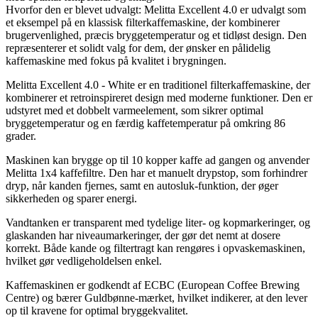
Hvorfor den er blevet udvalgt: Melitta Excellent 4.0 er udvalgt som
et eksempel på en klassisk filterkaffemaskine, der kombinerer
brugervenlighed, præcis bryggetemperatur og et tidløst design. Den
repræsenterer et solidt valg for dem, der ønsker en pålidelig
kaffemaskine med fokus på kvalitet i brygningen.
Melitta Excellent 4.0 - White er en traditionel filterkaffemaskine, der
kombinerer et retroinspireret design med moderne funktioner. Den er
udstyret med et dobbelt varmeelement, som sikrer optimal
bryggetemperatur og en færdig kaffetemperatur på omkring 86
grader.
Maskinen kan brygge op til 10 kopper kaffe ad gangen og anvender
Melitta 1x4 kaffefiltre. Den har et manuelt drypstop, som forhindrer
dryp, når kanden fjernes, samt en autosluk-funktion, der øger
sikkerheden og sparer energi.
Vandtanken er transparent med tydelige liter- og kopmarkeringer, og
glaskanden har niveaumarkeringer, der gør det nemt at dosere
korrekt. Både kande og filtertragt kan rengøres i opvaskemaskinen,
hvilket gør vedligeholdelsen enkel.
Kaffemaskinen er godkendt af ECBC (European Coffee Brewing
Centre) og bærer Guldbønne-mærket, hvilket indikerer, at den lever
op til kravene for optimal bryggekvalitet.