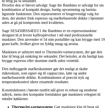
til brug på få sekunder.
Hvorfor den er blevet udvalgt: Sage the Bambino er udvalgt for sin
kombination af kompakt design, hurtig opvarmning og barista-
lignende funktioner. Den repræsenterer et brugervenligt valg for
dem, der ønsker frisk espresso og mælkebaserede drikke i hjemmet
uden at gå på kompromis med kvaliteten.
Sage SES450BSS4EEU1 the Bambino er en espressomaskine
designet til at levere kaffeoplevelser i stil med professionelle
maskiner. Den anvender et 54 mm portafilter og kan brygge med 19
gram kaffe, hvilket giver en fyldig smag og aroma.
Maskinen er udstyret med et ThermoJet-varmesystem, der gør den
klar til brug på omkring tre sekunder. Det betyder, at du hurtigt kan
brygge espresso eller skumme mælk uden ventetid.
Den indbyggede mælkeskummer gør det muligt at skabe
mikroskum, som egner sig til cappuccino, latte og andre
mælkebaserede drikke. Kombinationen af præcist tryk og
temperaturkontrol sikrer ensartede resultater.
Konstruktionen i børstet rustfrit stål giver et robust og moderne
udtryk, mens den kompakte formfaktor gør maskinen velegnet til
mindre køkkener.
ThermoJet-varmesystem:
Gør maskinen klar til brug på