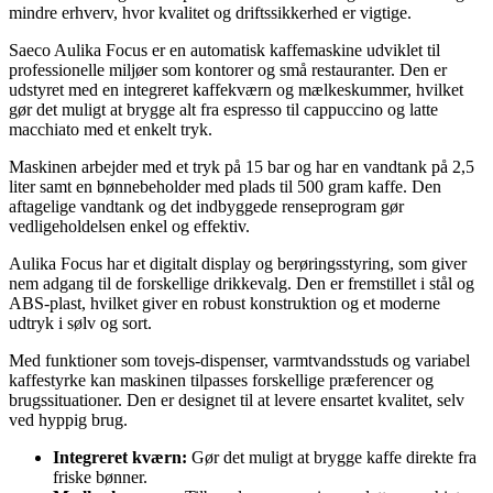
mindre erhverv, hvor kvalitet og driftssikkerhed er vigtige.
Saeco Aulika Focus er en automatisk kaffemaskine udviklet til
professionelle miljøer som kontorer og små restauranter. Den er
udstyret med en integreret kaffekværn og mælkeskummer, hvilket
gør det muligt at brygge alt fra espresso til cappuccino og latte
macchiato med et enkelt tryk.
Maskinen arbejder med et tryk på 15 bar og har en vandtank på 2,5
liter samt en bønnebeholder med plads til 500 gram kaffe. Den
aftagelige vandtank og det indbyggede renseprogram gør
vedligeholdelsen enkel og effektiv.
Aulika Focus har et digitalt display og berøringsstyring, som giver
nem adgang til de forskellige drikkevalg. Den er fremstillet i stål og
ABS-plast, hvilket giver en robust konstruktion og et moderne
udtryk i sølv og sort.
Med funktioner som tovejs-dispenser, varmtvandsstuds og variabel
kaffestyrke kan maskinen tilpasses forskellige præferencer og
brugssituationer. Den er designet til at levere ensartet kvalitet, selv
ved hyppig brug.
Integreret kværn:
Gør det muligt at brygge kaffe direkte fra
friske bønner.