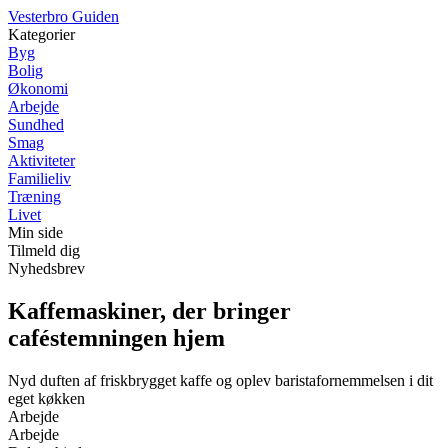
V
esterbro
G
uiden
Kategorier
Byg
Bolig
Økonomi
Arbejde
Sundhed
Smag
Aktiviteter
Familieliv
Træning
Livet
Min side
Tilmeld dig
Nyhedsbrev
Kaffemaskiner, der bringer
caféstemningen hjem
Nyd duften af friskbrygget kaffe og oplev baristafornemmelsen i dit
eget køkken
Arbejde
Arbejde