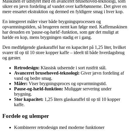
Maskinen er udstyret med en avanceret brusehoved-teknologi, som
sikrer en jævn fordeling af vandet over kaffebønnerne. Det giver en
mere ensartet ekstraktion og dermed en fyldigere smag i hver kop.
En integreret måler viser både brygningsprocessen og
opvarmningstiden, så brugeren nemt kan følge med. Kaffemaskinen
har desuden en 'pause-og-hæld'-funktion, som gør det muligt at
hælde en kop, mens brygningen stadig er i gang.
Den medfølgende glaskaraffel har en kapacitet på 1,25 liter, hvilket
svarer til op til 10 store kopper kaffe – ideelt til både hverdagsbrug
og gæster.
Retrodesign:
Klassisk udseende i sort rustfrit stål.
Avanceret brusehoved-teknologi:
Giver jævn fordeling af
vand og bedre smag.
Måler:
Viser brygningsproces og opvarmningstid.
Pause-og-hæld-funktion:
Muliggør servering under
brygning.
Stor kapacitet:
1,25 liters glaskaraffel til op til 10 kopper
kaffe.
Fordele og ulemper
Kombinerer retrodesign med moderne funktioner