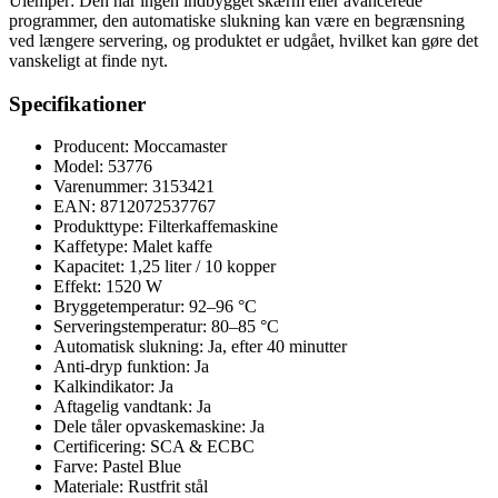
Ulemper: Den har ingen indbygget skærm eller avancerede
programmer, den automatiske slukning kan være en begrænsning
ved længere servering, og produktet er udgået, hvilket kan gøre det
vanskeligt at finde nyt.
Specifikationer
Producent: Moccamaster
Model: 53776
Varenummer: 3153421
EAN: 8712072537767
Produkttype: Filterkaffemaskine
Kaffetype: Malet kaffe
Kapacitet: 1,25 liter / 10 kopper
Effekt: 1520 W
Bryggetemperatur: 92–96 °C
Serveringstemperatur: 80–85 °C
Automatisk slukning: Ja, efter 40 minutter
Anti-dryp funktion: Ja
Kalkindikator: Ja
Aftagelig vandtank: Ja
Dele tåler opvaskemaskine: Ja
Certificering: SCA & ECBC
Farve: Pastel Blue
Materiale: Rustfrit stål