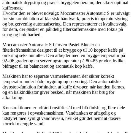
automatisk drypstop og præcis bryggetemperatur, der sikrer optimal
kaffesmag.
Hvorfor den er blevet udvalgt: Moccamaster Automatic S er udvalgt
for sin kombination af klassisk håndværk, præcis temperaturstyring
og brugervenlig automatisering. Den repræsenterer et kvalitetsvalg
for dem, der ønsker en pålidelig filterkaffemaskine med fokus på
smag og holdbarhed.
Moccamaster Automatic S i farven Pastel Blue er en
filterkaffemaskine designet til at brygge op til 10 kopper kaffe på
omkring seks minutter. Den arbejder med en bryggetemperatur på
92–96 grader og en serveringstemperatur på 80–85 grader, hvilket
bidrager til en balanceret og aromatisk kop kaffe.
Maskinen har to separate varmeelementer, der sikrer korrekt
temperatur under både brygning og servering. Den automatiske
drypstop-funktion forhindrer, at kaffe drypper, når kanden fjernes,
og en kalkindikator giver besked, når maskinen har brug for
afkalkning.
Konstruktionen er udført i rustfrit stål med blå finish, og flere dele
kan rengøres i opvaskemaskinen. Vandtanken er aftagelig og
udstyret med synligt vandniveau, hvilket gør det nemt at dosere
korrekt mængde vand.