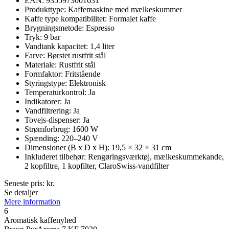
EAN: 9355973001631
Produkttype: Kaffemaskine med mælkeskummer
Kaffe type kompatibilitet: Formalet kaffe
Brygningsmetode: Espresso
Tryk: 9 bar
Vandtank kapacitet: 1,4 liter
Farve: Børstet rustfrit stål
Materiale: Rustfrit stål
Formfaktor: Fritstående
Styringstype: Elektronisk
Temperaturkontrol: Ja
Indikatorer: Ja
Vandfiltrering: Ja
Tovejs-dispenser: Ja
Strømforbrug: 1600 W
Spænding: 220–240 V
Dimensioner (B x D x H): 19,5 × 32 × 31 cm
Inkluderet tilbehør: Rengøringsværktøj, mælkeskummekande,
2 kopfiltre, 1 kopfilter, ClaroSwiss-vandfilter
Seneste pris:
kr.
Se detaljer
Mere information
6
Aromatisk kaffenyhed