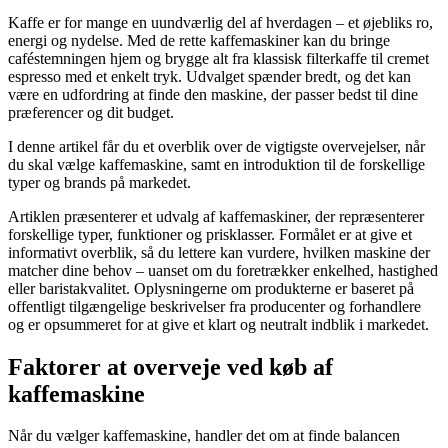
Kaffe er for mange en uundværlig del af hverdagen – et øjebliks ro,
energi og nydelse. Med de rette kaffemaskiner kan du bringe
caféstemningen hjem og brygge alt fra klassisk filterkaffe til cremet
espresso med et enkelt tryk. Udvalget spænder bredt, og det kan
være en udfordring at finde den maskine, der passer bedst til dine
præferencer og dit budget.
I denne artikel får du et overblik over de vigtigste overvejelser, når
du skal vælge kaffemaskine, samt en introduktion til de forskellige
typer og brands på markedet.
Artiklen præsenterer et udvalg af kaffemaskiner, der repræsenterer
forskellige typer, funktioner og prisklasser. Formålet er at give et
informativt overblik, så du lettere kan vurdere, hvilken maskine der
matcher dine behov – uanset om du foretrækker enkelhed, hastighed
eller baristakvalitet. Oplysningerne om produkterne er baseret på
offentligt tilgængelige beskrivelser fra producenter og forhandlere
og er opsummeret for at give et klart og neutralt indblik i markedet.
Faktorer at overveje ved køb af
kaffemaskine
Når du vælger kaffemaskine, handler det om at finde balancen