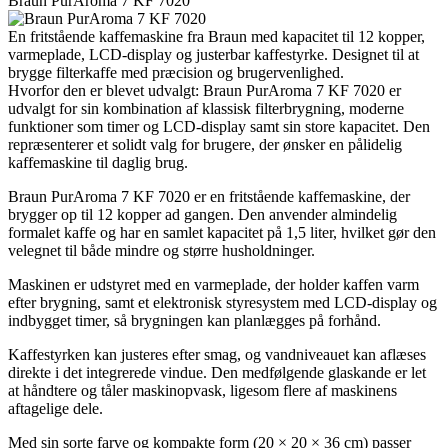
Braun PurAroma 7 KF 7020
En fritstående kaffemaskine fra Braun med kapacitet til 12 kopper,
varmeplade, LCD-display og justerbar kaffestyrke. Designet til at
brygge filterkaffe med præcision og brugervenlighed.
Hvorfor den er blevet udvalgt: Braun PurAroma 7 KF 7020 er
udvalgt for sin kombination af klassisk filterbrygning, moderne
funktioner som timer og LCD-display samt sin store kapacitet. Den
repræsenterer et solidt valg for brugere, der ønsker en pålidelig
kaffemaskine til daglig brug.
Braun PurAroma 7 KF 7020 er en fritstående kaffemaskine, der
brygger op til 12 kopper ad gangen. Den anvender almindelig
formalet kaffe og har en samlet kapacitet på 1,5 liter, hvilket gør den
velegnet til både mindre og større husholdninger.
Maskinen er udstyret med en varmeplade, der holder kaffen varm
efter brygning, samt et elektronisk styresystem med LCD-display og
indbygget timer, så brygningen kan planlægges på forhånd.
Kaffestyrken kan justeres efter smag, og vandniveauet kan aflæses
direkte i det integrerede vindue. Den medfølgende glaskande er let
at håndtere og tåler maskinopvask, ligesom flere af maskinens
aftagelige dele.
Med sin sorte farve og kompakte form (20 × 20 × 36 cm) passer