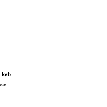
r køb
else