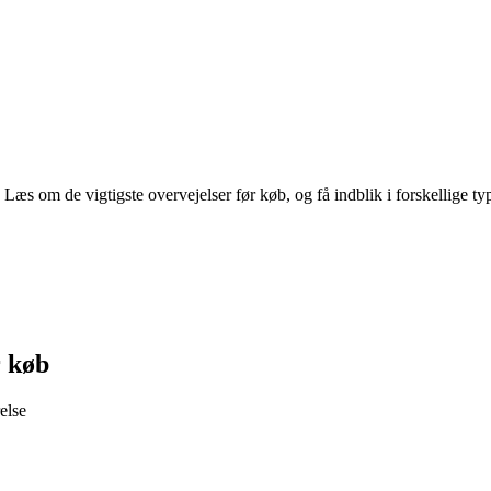
æs om de vigtigste overvejelser før køb, og få indblik i forskellige ty
r køb
else