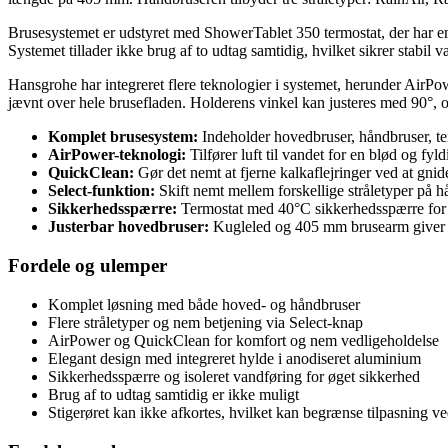
Brusesystemet er udstyret med ShowerTablet 350 termostat, der har en
Systemet tillader ikke brug af to udtag samtidig, hvilket sikrer stabil 
Hansgrohe har integreret flere teknologier i systemet, herunder AirPo
jævnt over hele brusefladen. Holderens vinkel kan justeres med 90°, og
Komplet brusesystem:
Indeholder hovedbruser, håndbruser, te
AirPower-teknologi:
Tilfører luft til vandet for en blød og fyldi
QuickClean:
Gør det nemt at fjerne kalkaflejringer ved at gnid
Select-funktion:
Skift nemt mellem forskellige stråletyper på 
Sikkerhedsspærre:
Termostat med 40°C sikkerhedsspærre for 
Justerbar hovedbruser:
Kugleled og 405 mm brusearm giver fl
Fordele og ulemper
Komplet løsning med både hoved- og håndbruser
Flere stråletyper og nem betjening via Select-knap
AirPower og QuickClean for komfort og nem vedligeholdelse
Elegant design med integreret hylde i anodiseret aluminium
Sikkerhedsspærre og isoleret vandføring for øget sikkerhed
Brug af to udtag samtidig er ikke muligt
Stigerøret kan ikke afkortes, hvilket kan begrænse tilpasning ved