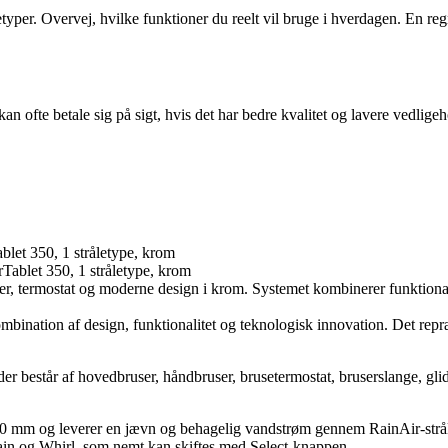
typer. Overvej, hvilke funktioner du reelt vil bruge i hverdagen. En re
kan ofte betale sig på sigt, hvis det har bedre kvalitet og lavere vedli
et 350, 1 stråletype, krom
r, termostat og moderne design i krom. Systemet kombinerer funktion
ombination af design, funktionalitet og teknologisk innovation. Det repr
estår af hovedbruser, håndbruser, brusetermostat, bruserslange, glider
0 mm og leverer en jævn og behagelig vandstrøm gennem RainAir-stråle
ain og Whirl, som nemt kan skiftes med Select-knappen.