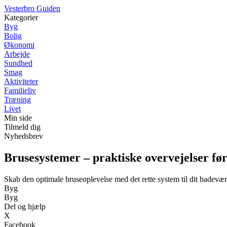
V
esterbro
G
uiden
Kategorier
Byg
Bolig
Økonomi
Arbejde
Sundhed
Smag
Aktiviteter
Familieliv
Træning
Livet
Min side
Tilmeld dig
Nyhedsbrev
Brusesystemer – praktiske overvejelser fø
Skab den optimale bruseoplevelse med det rette system til dit badevær
Byg
Byg
Del og hjælp
X
Facebook