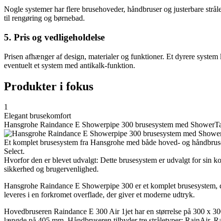
Nogle systemer har flere brusehoveder, håndbruser og justerbare stråle
til rengøring og børnebad.
5. Pris og vedligeholdelse
Prisen afhænger af design, materialer og funktioner. Et dyrere system 
eventuelt et system med antikalk-funktion.
Produkter i fokus
1
Elegant brusekomfort
Hansgrohe Raindance E Showerpipe 300 brusesystem med ShowerTabl
Et komplet brusesystem fra Hansgrohe med både hoved- og håndbruse
Select.
Hvorfor den er blevet udvalgt: Dette brusesystem er udvalgt for sin k
sikkerhed og brugervenlighed.
Hansgrohe Raindance E Showerpipe 300 er et komplet brusesystem, der b
leveres i en forkromet overflade, der giver et moderne udtryk.
Hovedbruseren Raindance E 300 Air 1jet har en størrelse på 300 x 30
længde på 405 mm. Håndbruseren tilbyder tre stråletyper: RainAir, R