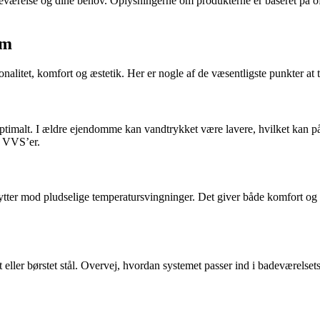
 badeværelse og dine behov. Oplysningerne om produkterne er baseret på of
em
nalitet, komfort og æstetik. Her er nogle af de væsentligste punkter at 
optimalt. I ældre ejendomme kan vandtrykket være lavere, hvilket kan p
l VVS’er.
ytter mod pludselige temperatursvingninger. Det giver både komfort og 
t eller børstet stål. Overvej, hvordan systemet passer ind i badeværelset