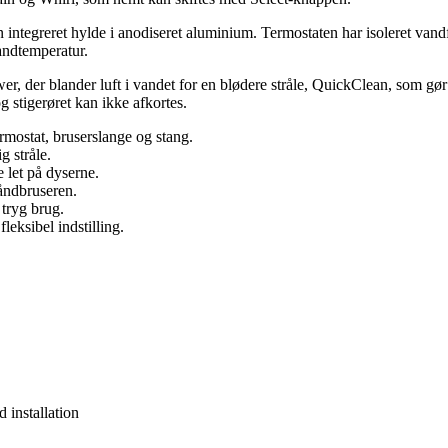
 integreret hylde i anodiseret aluminium. Termostaten har isoleret vand
vandtemperatur.
wer, der blander luft i vandet for en blødere stråle, QuickClean, som gø
 stigerøret kan ikke afkortes.
rmostat, bruserslange og stang.
g stråle.
e let på dyserne.
håndbruseren.
tryg brug.
eksibel indstilling.
 installation