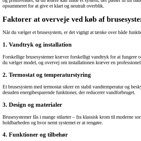
og prisniveauer, så du lettere kan finde et system, der passer til dit
opsummeret for at give et klart og neutralt overblik.
Faktorer at overveje ved køb af brusesyst
Når du vælger et brusesystem, er det vigtigt at tænke over både funktio
1. Vandtryk og installation
Forskellige brusesystemer kræver forskelligt vandtryk for at fungere 
du vælger model, og overvej om installationen kræver en professione
2. Termostat og temperaturstyring
Et brusesystem med termostat sikrer en stabil vandtemperatur og besk
desuden energibesparende funktioner, der reducerer vandforbruget.
3. Design og materialer
Brusesystemer fås i mange stilarter – fra klassisk krom til moderne sor
holdbarheden og hvor nemt systemet er at rengøre.
4. Funktioner og tilbehør