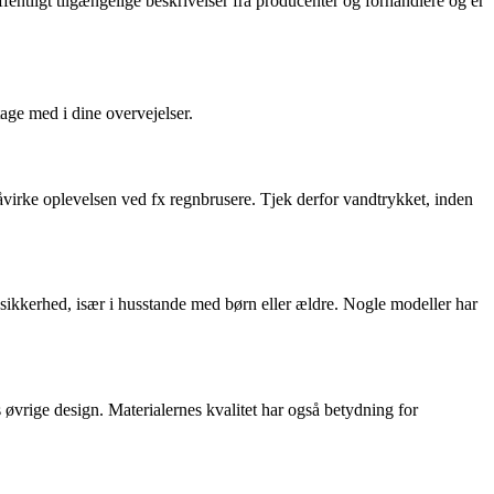
fentligt tilgængelige beskrivelser fra producenter og forhandlere og er
tage med i dine overvejelser.
åvirke oplevelsen ved fx regnbrusere. Tjek derfor vandtrykket, inden
sikkerhed, især i husstande med børn eller ældre. Nogle modeller har
s øvrige design. Materialernes kvalitet har også betydning for