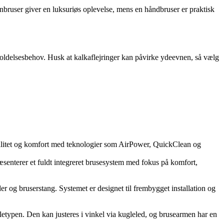
gnbruser giver en luksuriøs oplevelse, mens en håndbruser er praktisk
geholdelsesbehov. Husk at kalkaflejringer kan påvirke ydeevnen, så vælg
alitet og komfort med teknologier som AirPower, QuickClean og
æsenterer et fuldt integreret brusesystem med fokus på komfort,
 og bruserstang. Systemet er designet til frembygget installation og
typen. Den kan justeres i vinkel via kugleled, og brusearmen har en