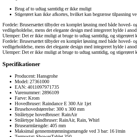
Brug af to udtag samtidig er ikke muligt
Stigerøret kan ikke afkortes, hvilket kan begrænse tilpasning ved
Fordele: Brusersættet tilbyder en komplet løsning med både hoved- og
vedligeholdelse, mens det elegante design med integreret hylde i anod
Ulemper: Det er ikke muligt at bruge to udtag samtidig, og stigerøret k
Fordele: Brusersættet tilbyder en komplet løsning med både hoved- og
vedligeholdelse, mens det elegante design med integreret hylde i anod
Ulemper: Det er ikke muligt at bruge to udtag samtidig, og stigerøret k
Specifikationer
Producent: Hansgrohe
Model: 27361000
EAN: 4011097971735
Varenummer: 2896109
Farve: Krom
Hovedbruser: Raindance E 300 Air 1jet
Brusehovedstørrelse: 300 x 300 mm
Stråletype hovedbruser: RainAir
Stråletype håndbruser: RainAir, Rain, Whirl
Brusearmlængde: 405 mm
Maksimal gennemstrømningsmængde ved 3 bar: 16 l/min
Termostat: ShowerTablet 350