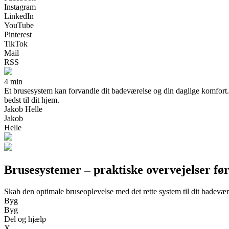
Instagram
LinkedIn
YouTube
Pinterest
TikTok
Mail
RSS
4 min
Et brusesystem kan forvandle dit badeværelse og din daglige komfort. L
bedst til dit hjem.
Jakob Helle
Jakob
Helle
Brusesystemer – praktiske overvejelser fø
Skab den optimale bruseoplevelse med det rette system til dit badevær
Byg
Byg
Del og hjælp
X