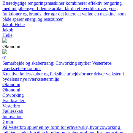
Bæredygtige rengøringsmaskiner kombinerer effektiv rengøring
med miljøhensyn. I denne artikel får du et overblik over typer,
funktioner og brands, der gør det lettere at vælge en maskine, som
både sparer energi og ressourcer.
Jakob Helle
Jakob
Helle
Økonomi
01
Samarbejde og skabertrang: Coworking styrker Vesterbros
iværksætterøkonomi
Kreative fællesskaber og fleksible arbejdsformer driver væksten i
bydelens nye iværksættermiljø
Økonomi
Økonomi
Coworking
Iværksætteri
Vesterbro
Fællesskab
Innovation
2 min
På Vesterbro spirer en ny form for erhvervsliv, hvor coworking-
miljøer samler kreative kræfter og skaber grobund for innovation.