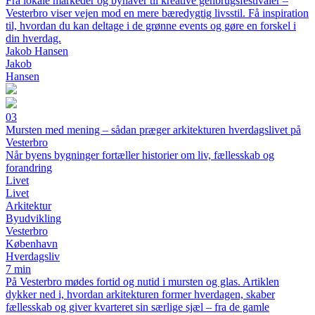
Fra lokale markeder og byhaver til kreative genbrugsfestivaler –
Vesterbro viser vejen mod en mere bæredygtig livsstil. Få inspiration
til, hvordan du kan deltage i de grønne events og gøre en forskel i
din hverdag.
Jakob Hansen
Jakob
Hansen
03
Mursten med mening – sådan præger arkitekturen hverdagslivet på
Vesterbro
Når byens bygninger fortæller historier om liv, fællesskab og
forandring
Livet
Livet
Arkitektur
Byudvikling
Vesterbro
København
Hverdagsliv
7 min
På Vesterbro mødes fortid og nutid i mursten og glas. Artiklen
dykker ned i, hvordan arkitekturen former hverdagen, skaber
fællesskab og giver kvarteret sin særlige sjæl – fra de gamle