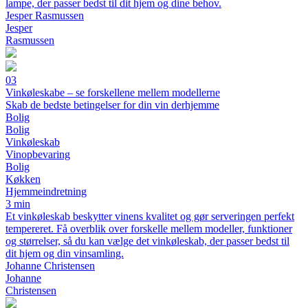
lampe, der passer bedst til dit hjem og dine behov.
Jesper Rasmussen
Jesper
Rasmussen
03
Vinkøleskabe – se forskellene mellem modellerne
Skab de bedste betingelser for din vin derhjemme
Bolig
Bolig
Vinkøleskab
Vinopbevaring
Bolig
Køkken
Hjemmeindretning
3 min
Et vinkøleskab beskytter vinens kvalitet og gør serveringen perfekt
tempereret. Få overblik over forskelle mellem modeller, funktioner
og størrelser, så du kan vælge det vinkøleskab, der passer bedst til
dit hjem og din vinsamling.
Johanne Christensen
Johanne
Christensen