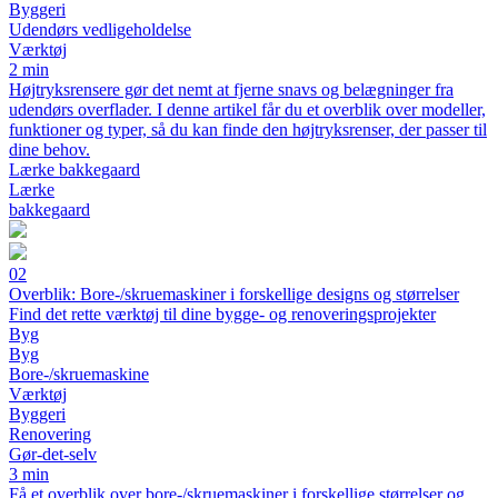
Byggeri
Udendørs vedligeholdelse
Værktøj
2 min
Højtryksrensere gør det nemt at fjerne snavs og belægninger fra
udendørs overflader. I denne artikel får du et overblik over modeller,
funktioner og typer, så du kan finde den højtryksrenser, der passer til
dine behov.
Lærke bakkegaard
Lærke
bakkegaard
02
Overblik: Bore-/skruemaskiner i forskellige designs og størrelser
Find det rette værktøj til dine bygge- og renoveringsprojekter
Byg
Byg
Bore-/skruemaskine
Værktøj
Byggeri
Renovering
Gør-det-selv
3 min
Få et overblik over bore-/skruemaskiner i forskellige størrelser og