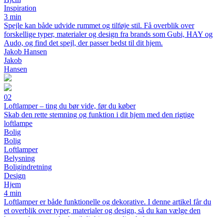
Inspiration
3 min
Spejle kan både udvide rummet og tilføje stil. Få overblik over
forskellige typer, materialer og design fra brands som Gubi, HAY og
Audo, og find det spejl, der passer bedst til dit hjem.
Jakob Hansen
Jakob
Hansen
02
Loftlamper – ting du bør vide, før du køber
Skab den rette stemning og funktion i dit hjem med den rigtige
loftlampe
Bolig
Bolig
Loftlamper
Belysning
Boligindretning
Design
Hjem
4 min
Loftlamper er både funktionelle og dekorative. I denne artikel får du
et overblik over typer, materialer og design, så du kan vælge den