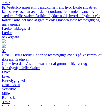
7 min
På Vesterbro spirer en ny madkultur frem, hvor lokale initiativer,
fælleshaver og markeder skaber grobund for sundere vaner og
stærkere fællesskaber. Artiklen dykker ned i, hvordan bydelen går
forrest i arbejdet med at gøre hverdagsmaden mere bæredygtig og
nærværende.
Lærke bakkegaard
Lærke
bakkegaard
02
Grøn livsstil i fokus: Her er de bæredygtige events på Vesterbro, du
ikke må gå glip af
Oplev hvordan Vesterbro summer af grønne initiativer og
bæredygtige fællesskaber
Livet
Livet
Bæredygtighed
Grøn livsstil
Vesterbro
Miljø
Fællesskab
3 min