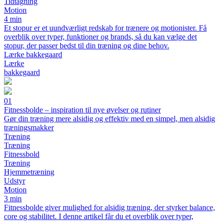
Tidtagning
Motion
4 min
Et stopur er et uundværligt redskab for trænere og motionister. Få
overblik over typer, funktioner og brands, så du kan vælge det
stopur, der passer bedst til din træning og dine behov.
Lærke bakkegaard
Lærke
bakkegaard
01
Fitnessbolde – inspiration til nye øvelser og rutiner
Gør din træning mere alsidig og effektiv med en simpel, men alsidig
træningsmakker
Træning
Træning
Fitnessbold
Træning
Hjemmetræning
Udstyr
Motion
3 min
Fitnessbolde giver mulighed for alsidig træning, der styrker balance,
core og stabilitet. I denne artikel får du et overblik over typer,