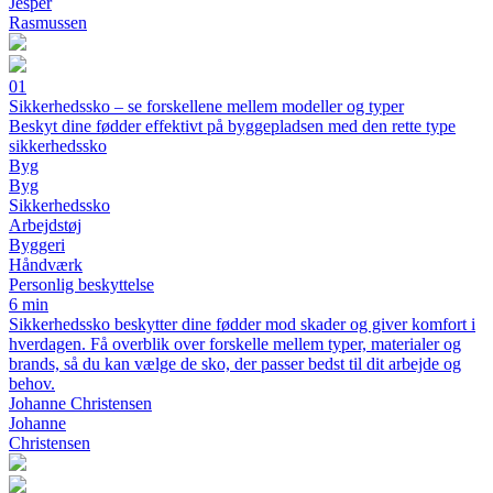
Jesper
Rasmussen
01
Sikkerhedssko – se forskellene mellem modeller og typer
Beskyt dine fødder effektivt på byggepladsen med den rette type
sikkerhedssko
Byg
Byg
Sikkerhedssko
Arbejdstøj
Byggeri
Håndværk
Personlig beskyttelse
6 min
Sikkerhedssko beskytter dine fødder mod skader og giver komfort i
hverdagen. Få overblik over forskelle mellem typer, materialer og
brands, så du kan vælge de sko, der passer bedst til dit arbejde og
behov.
Johanne Christensen
Johanne
Christensen