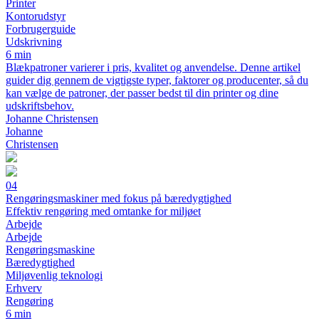
Printer
Kontorudstyr
Forbrugerguide
Udskrivning
6 min
Blækpatroner varierer i pris, kvalitet og anvendelse. Denne artikel
guider dig gennem de vigtigste typer, faktorer og producenter, så du
kan vælge de patroner, der passer bedst til din printer og dine
udskriftsbehov.
Johanne Christensen
Johanne
Christensen
04
Rengøringsmaskiner med fokus på bæredygtighed
Effektiv rengøring med omtanke for miljøet
Arbejde
Arbejde
Rengøringsmaskine
Bæredygtighed
Miljøvenlig teknologi
Erhverv
Rengøring
6 min