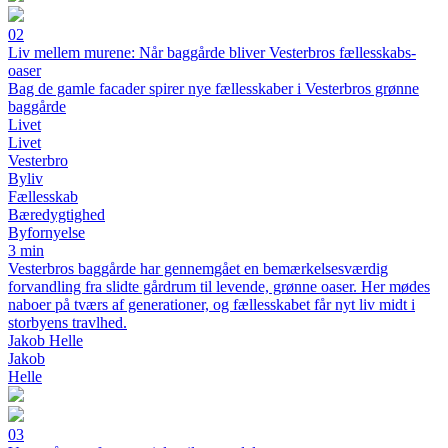
02
Liv mellem murene: Når baggårde bliver Vesterbros fællesskabs­
oaser
Bag de gamle facader spirer nye fællesskaber i Vesterbros grønne
baggårde
Livet
Livet
Vesterbro
Byliv
Fællesskab
Bæredygtighed
Byfornyelse
3 min
Vesterbros baggårde har gennemgået en bemærkelsesværdig
forvandling fra slidte gårdrum til levende, grønne oaser. Her mødes
naboer på tværs af generationer, og fællesskabet får nyt liv midt i
storbyens travlhed.
Jakob Helle
Jakob
Helle
03