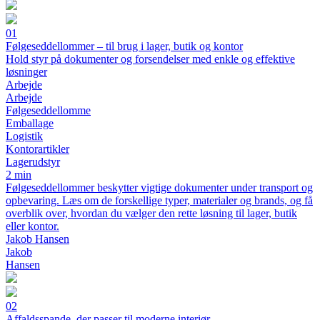
01
Følgeseddellommer – til brug i lager, butik og kontor
Hold styr på dokumenter og forsendelser med enkle og effektive
løsninger
Arbejde
Arbejde
Følgeseddellomme
Emballage
Logistik
Kontorartikler
Lagerudstyr
2 min
Følgeseddellommer beskytter vigtige dokumenter under transport og
opbevaring. Læs om de forskellige typer, materialer og brands, og få
overblik over, hvordan du vælger den rette løsning til lager, butik
eller kontor.
Jakob Hansen
Jakob
Hansen
02
Affaldsspande, der passer til moderne interiør