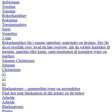
derhjemme
Træning
Træning
Boksehandsker
Boksning
Træningsudstyr
Sport
Vesterbro
2 min
Boksehandsker fås i mange størrelser, materialer og designs. Her får
du et overblik over, hvad du bør overveje, når du vælger handsker til
træning, sparring eller kamp, samt inspiration til populære typer og
mærker.
Johanne Christensen
Johanne
Christensen
01
Blækpatroner – sammenlign typer og anvendelser
Find den rette blækpatron til din printer og dit behov
Arbejde
Arbejde
Blækpatroner
Printer