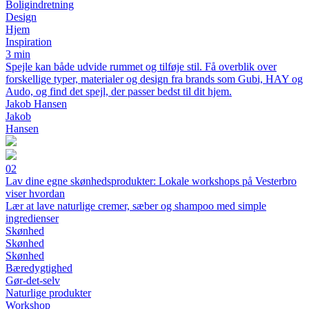
Boligindretning
Design
Hjem
Inspiration
3 min
Spejle kan både udvide rummet og tilføje stil. Få overblik over
forskellige typer, materialer og design fra brands som Gubi, HAY og
Audo, og find det spejl, der passer bedst til dit hjem.
Jakob Hansen
Jakob
Hansen
02
Lav dine egne skønhedsprodukter: Lokale workshops på Vesterbro
viser hvordan
Lær at lave naturlige cremer, sæber og shampoo med simple
ingredienser
Skønhed
Skønhed
Skønhed
Bæredygtighed
Gør-det-selv
Naturlige produkter
Workshop