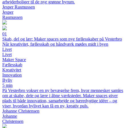
arbejderboliger til de nye grønne byrum.
Jesper Rasmussen
Jesper
Rasmussen
01
Skab, del og lær: Maker spaces som nye fællesskaber på Vesterbro
Når kreativitet, fællesskab og håndværk mødes midt i byen
Livet
Livet
Maker Space
Fællesskab
Kreativitet
Innovation
Byliv
5 min
På Vesterbro vokser en ny bevægelse frem, hvor mennesker samles
om at skabe, dele og lære i åbne værksteder. Maker spaces giver
plads til både innovation, samarbejde og bæredygtige idéer – og
viser, hvordan bylivet kan få en ny, kreativ puls.
Johanne Christensen
Johanne
Christensen