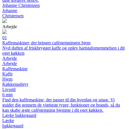
dine kreative behov.
Johanne Christensen
Johanne
Christensen
Arbejde
01
Kaffemaskiner, der bringer caféstemningen hjem
Nyd duften af friskbrygget kaffe og oplev baristafornemmelsen i dit
eget køkken
Arbejde
Arbejde
Kaffemaskine
Kaffe
Hjem
Køkkenudstyr
Livsstil
6 min
Find den kaffemaskine, der passer til din hverdag og smag. Vi
guider dig gennem de vigtigste typer, funktioner og brands, så du
kan skabe ægte caféstemning hjemme i dit eget køkken.
Lærke bakkegaard
Lærke
bakkegaard