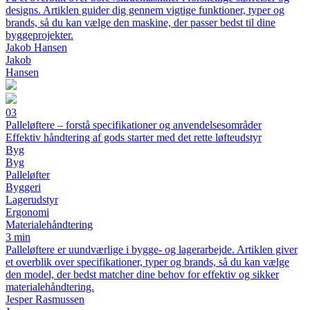
designs. Artiklen guider dig gennem vigtige funktioner, typer og
brands, så du kan vælge den maskine, der passer bedst til dine
byggeprojekter.
Jakob Hansen
Jakob
Hansen
03
Palleløftere – forstå specifikationer og anvendelsesområder
Effektiv håndtering af gods starter med det rette løfteudstyr
Byg
Byg
Palleløfter
Byggeri
Lagerudstyr
Ergonomi
Materialehåndtering
3 min
Palleløftere er uundværlige i bygge- og lagerarbejde. Artiklen giver
et overblik over specifikationer, typer og brands, så du kan vælge
den model, der bedst matcher dine behov for effektiv og sikker
materialehåndtering.
Jesper Rasmussen