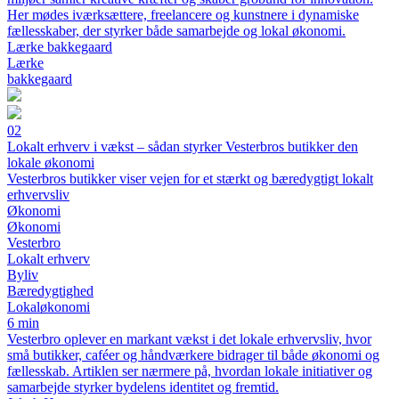
Her mødes iværksættere, freelancere og kunstnere i dynamiske
fællesskaber, der styrker både samarbejde og lokal økonomi.
Lærke bakkegaard
Lærke
bakkegaard
02
Lokalt erhverv i vækst – sådan styrker Vesterbros butikker den
lokale økonomi
Vesterbros butikker viser vejen for et stærkt og bæredygtigt lokalt
erhvervsliv
Økonomi
Økonomi
Vesterbro
Lokalt erhverv
Byliv
Bæredygtighed
Lokaløkonomi
6 min
Vesterbro oplever en markant vækst i det lokale erhvervsliv, hvor
små butikker, caféer og håndværkere bidrager til både økonomi og
fællesskab. Artiklen ser nærmere på, hvordan lokale initiativer og
samarbejde styrker bydelens identitet og fremtid.