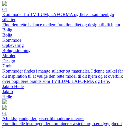
04
Kommoder fra TVILUM, LAFORMA og flere – sammenlign
stilarter
Find den rette balance mellem funktionalitet og design til dit hjem
Bolig
Bolig
Kommode
Opbevaring
Boligindretning
Møbler
Design
7 min
Kommoder findes i mange stilarter og materialer. I denne artikel får
du inspiration til at vælge den rette model til dit hjem og et overblik
over populære brands som TVILUM, LAFORMA og flere.
Jakob Helle
Jakob
Helle
01
Affaldsspande, der passer til moderne interiør
Funktionelle løsninger, der kombinerer æstetik og bæredygtighed i