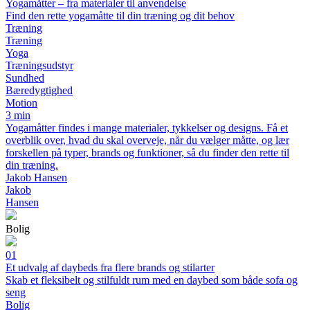
Yogamåtter – fra materialer til anvendelse
Find den rette yogamåtte til din træning og dit behov
Træning
Træning
Yoga
Træningsudstyr
Sundhed
Bæredygtighed
Motion
3 min
Yogamåtter findes i mange materialer, tykkelser og designs. Få et
overblik over, hvad du skal overveje, når du vælger måtte, og lær
forskellen på typer, brands og funktioner, så du finder den rette til
din træning.
Jakob Hansen
Jakob
Hansen
Bolig
01
Et udvalg af daybeds fra flere brands og stilarter
Skab et fleksibelt og stilfuldt rum med en daybed som både sofa og
seng
Bolig