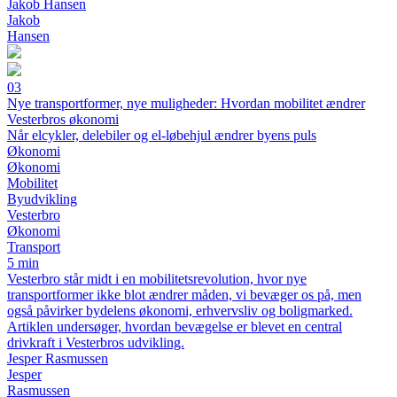
Jakob Hansen
Jakob
Hansen
03
Nye transportformer, nye muligheder: Hvordan mobilitet ændrer
Vesterbros økonomi
Når elcykler, delebiler og el-løbehjul ændrer byens puls
Økonomi
Økonomi
Mobilitet
Byudvikling
Vesterbro
Økonomi
Transport
5 min
Vesterbro står midt i en mobilitetsrevolution, hvor nye
transportformer ikke blot ændrer måden, vi bevæger os på, men
også påvirker bydelens økonomi, erhvervsliv og boligmarked.
Artiklen undersøger, hvordan bevægelse er blevet en central
drivkraft i Vesterbros udvikling.
Jesper Rasmussen
Jesper
Rasmussen