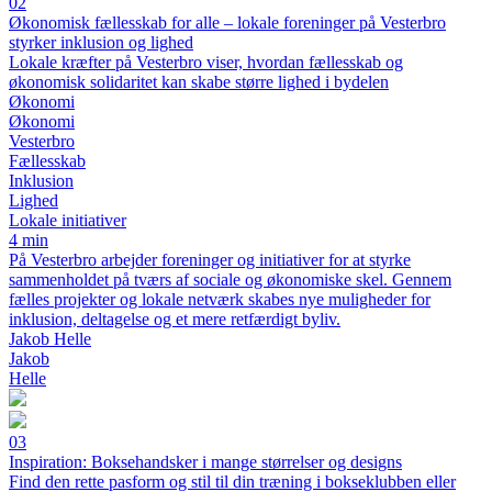
02
Økonomisk fællesskab for alle – lokale foreninger på Vesterbro
styrker inklusion og lighed
Lokale kræfter på Vesterbro viser, hvordan fællesskab og
økonomisk solidaritet kan skabe større lighed i bydelen
Økonomi
Økonomi
Vesterbro
Fællesskab
Inklusion
Lighed
Lokale initiativer
4 min
På Vesterbro arbejder foreninger og initiativer for at styrke
sammenholdet på tværs af sociale og økonomiske skel. Gennem
fælles projekter og lokale netværk skabes nye muligheder for
inklusion, deltagelse og et mere retfærdigt byliv.
Jakob Helle
Jakob
Helle
03
Inspiration: Boksehandsker i mange størrelser og designs
Find den rette pasform og stil til din træning i bokseklubben eller