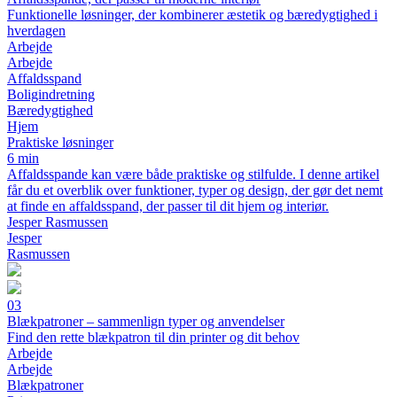
Funktionelle løsninger, der kombinerer æstetik og bæredygtighed i
hverdagen
Arbejde
Arbejde
Affaldsspand
Boligindretning
Bæredygtighed
Hjem
Praktiske løsninger
6 min
Affaldsspande kan være både praktiske og stilfulde. I denne artikel
får du et overblik over funktioner, typer og design, der gør det nemt
at finde en affaldsspand, der passer til dit hjem og interiør.
Jesper Rasmussen
Jesper
Rasmussen
03
Blækpatroner – sammenlign typer og anvendelser
Find den rette blækpatron til din printer og dit behov
Arbejde
Arbejde
Blækpatroner