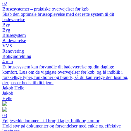
02
Brusesystemer – praktiske overvejelser før køb
Skab den optimale bruseoplevelse med det rette system til dit
badeværelse
Byg
Byg
Brusesystem
Badeværelse
VVS
Renovering
Boligindretning
4 min
Et brusesystem kan forvandle dit badeværelse og din daglige
komfort. Læs om de vigtigste overvejelser før køb, og få indblik i
forskellige typer, funktioner og brands, så du kan vælge den løsning,
der passer bedst til dit hjem.
Jakob Helle
Jakob
Helle
03
Følgeseddellommer – til brug i lager, butik og kontor
Hold styr på dokumenter og forsendelser med enkle og effektive