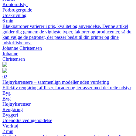
Kontorudstyr
Forbrugerguide
Udskrivning
6 min
Blækpatroner varierer i pris, kvalitet og anvendelse. Denne artikel
guider dig gennem de vigtigste typer, faktorer og producenter, så du
kan vælge de patroner, der passer bedst til din printer og dine
udskriftsbehov.
Johanne Christensen
Johanne
Christensen
02
Højtryksrensere – sammenlign modeller uden vurdering
Effektiv rengøring af fliser, facader og terrasser med det rette udstyr
Byg
Byg
Højtryksrenser
Rengøring
Byggeri
Udendørs vedligeholdelse
Værktøj
2 min