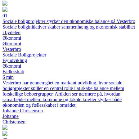
01
Sociale boligprojekter styrker den økonomiske balance på Vesterbro
Sociale boliginitiativer skaber sammenhæng og økonomisk stabilitet
i bydelen
Økonomi
Økonomi
Vesterbro
Sociale Boligprojekter
Byudvikling
Økonomi
Fællesskab
6 min
Vesterbro har gennemgået en markant udvikling, hvor sociale
boligprojekter spiller en central rolle i at skabe balance mellem
forskellige beboergrupper. Artiklen ser nærmere på, hvordan
samarbejdet mellem kommune og lokale kræfter styrker både
økonomien og fællesskabet i området.
Johanne Christensen
Johanne
Christensen