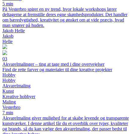
5 min
På Vesterbro spirer en ny trend, hvor lokale workshops lærer
deltagerne at fremstille deres egne skønhedsprodukter. Det handler
om bæredygtighed, kreativitet og ønsket om at vide præcis, hvad
man smører på huden.
Jakob Helle
Jakob
Helle
03
Akvarelmalinger – ting at tage med i dine overvejelser
Find de rette farver og materialer til dine kreative projekter
Hobby
Hobby
Akvarelmaling
Kunst
Kreative hobbyer
Maling
Vesterbro
7 min
Akvarelmaling giver mulighed for at skabe levende og transparente
kunstværker. I denne artikel får du et overblik over typer, kvaliteter
og brands, så du kan vælge den akvarelmaling, der passer bedst til