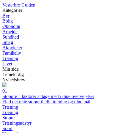
V
esterbro
G
uiden
Kategorier
Byg
Bolig
Økonomi
Arbejde
Sundhed
Smag
Aktiviteter
Familieliv
Træning
Livet
Min side
Tilmeld dig
Nyhedsbrev
01
Stopure – faktorer at tage med i dine overvejelser
Find det rette stopur til din træning og dine mål
Træning
Træning
Stopur
Træningsudstyr
Sport