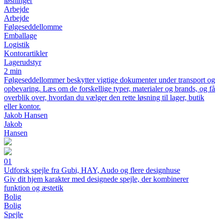
løsninger
Arbejde
Arbejde
Følgeseddellomme
Emballage
Logistik
Kontorartikler
Lagerudstyr
2 min
Følgeseddellommer beskytter vigtige dokumenter under transport og
opbevaring. Læs om de forskellige typer, materialer og brands, og få
overblik over, hvordan du vælger den rette løsning til lager, butik
eller kontor.
Jakob Hansen
Jakob
Hansen
01
Udforsk spejle fra Gubi, HAY, Audo og flere designhuse
Giv dit hjem karakter med designede spejle, der kombinerer
funktion og æstetik
Bolig
Bolig
Spejle