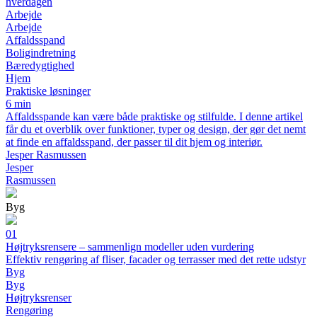
hverdagen
Arbejde
Arbejde
Affaldsspand
Boligindretning
Bæredygtighed
Hjem
Praktiske løsninger
6 min
Affaldsspande kan være både praktiske og stilfulde. I denne artikel
får du et overblik over funktioner, typer og design, der gør det nemt
at finde en affaldsspand, der passer til dit hjem og interiør.
Jesper Rasmussen
Jesper
Rasmussen
Byg
01
Højtryksrensere – sammenlign modeller uden vurdering
Effektiv rengøring af fliser, facader og terrasser med det rette udstyr
Byg
Byg
Højtryksrenser
Rengøring