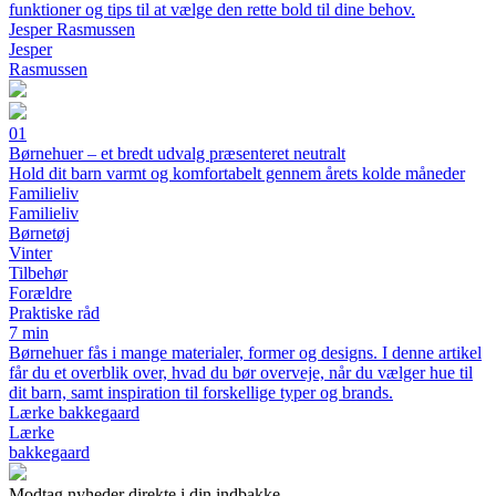
funktioner og tips til at vælge den rette bold til dine behov.
Jesper Rasmussen
Jesper
Rasmussen
01
Børnehuer – et bredt udvalg præsenteret neutralt
Hold dit barn varmt og komfortabelt gennem årets kolde måneder
Familieliv
Familieliv
Børnetøj
Vinter
Tilbehør
Forældre
Praktiske råd
7 min
Børnehuer fås i mange materialer, former og designs. I denne artikel
får du et overblik over, hvad du bør overveje, når du vælger hue til
dit barn, samt inspiration til forskellige typer og brands.
Lærke bakkegaard
Lærke
bakkegaard
Modtag nyheder direkte i din indbakke