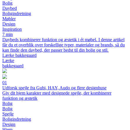
Bolig
Daybed
Boligindretning
Møbler
Design
Inspiration
7 min
Daybeds kombinerer funktion og æstetik i ét møbel. I denne artikel
får du et overblik over forskellige typer, materialer og brands, så du
kan finde den daybed, der passer bedst til din bolig og stil.
Lærke bakkegaard
Lærke
bakkegaard
01
Udforsk spejle fra Gubi, HAY, Audo og flere designhuse
Giv dit hjem karakter med designede spejle, der kombinerer
funktion og æstetik
Bolig
Bolig
Spejle
Boligindretning
Design
Hjem